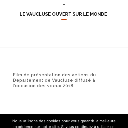
–
LE VAUCLUSE OUVERT SUR LE MONDE
Film de présentation des actions du
Département de Vaucluse diffusé à
l’occasion des voeux 2018.
-Toutes les vidéos -
Nous utilisons des cookies pour vous garantir la meilleure
expérience sur notre site. Si vous continuez à utiliser ce