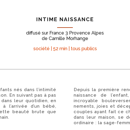
INTIME NAISSANCE
diffusé sur France 3 Provence Alpes
de Camille Morhange
société | 52 min | tous publics
ants nés dans l’intimité
Depuis la première ren
ison. En suivant pas à pas
naissance de l’enfan
dans leur quotidien, en
incroyable boulevers
à l’arrivée d’un bébé,
nements, joies et décep
 cette beauté brute que
couples ayant fait ce ch
main.
dans leur maison, se d
ordinaire : la sage-femm