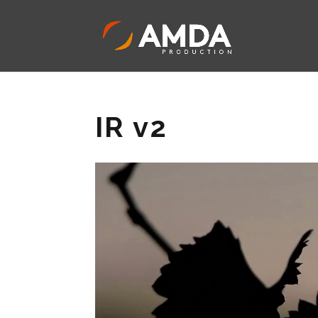
IR v2
Lecteur
vidéo